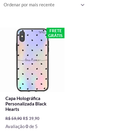
mais
recente
O
O
FRETE
preço
preço
GRÁTIS
original
atual
era:
é:
R$ 59,90.
R$ 39,90.
Capa Holográfica
Personalizada Black
Hearts
R$
59,90
R$
39,90
Avaliação
0
de 5