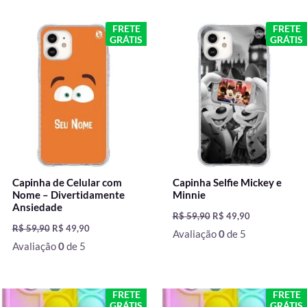
O
O
O
O
FRETE
FRETE
preço
preço
preço
preço
GRÁTIS
GRÁTIS
original
atual
original
atual
era:
é:
era:
é:
R$ 59,90.
R$ 49,90.
R$ 59,90.
R$ 49,90.
Capinha de Celular com
Capinha Selfie Mickey e
Nome – Divertidamente
Minnie
Ansiedade
R$
59,90
R$
49,90
R$
59,90
R$
49,90
Avaliação
0
de 5
Avaliação
0
de 5
O
O
O
O
FRETE
FRETE
preço
preço
preço
preço
GRÁTIS
GRÁTIS