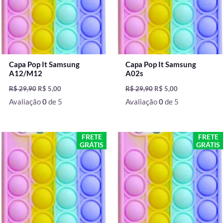
Capa Pop It Samsung
Capa Pop It Samsung
A12/M12
A02s
R$
29,90
R$
5,00
R$
29,90
R$
5,00
Avaliação
0
de 5
Avaliação
0
de 5
O
O
O
O
FRETE
FRETE
preço
preço
preço
preço
GRÁTIS
GRÁTIS
original
atual
original
atual
era:
é:
era:
é:
R$ 29,90.
R$ 5,00.
R$ 29,90.
R$ 5,00.