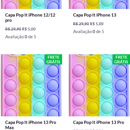
Capa Pop It iPhone 12/12
Capa Pop It iPhone 13
pro
R$
29,90
R$
5,00
R$
29,90
R$
5,00
Avaliação
0
de 5
Avaliação
0
de 5
O
O
O
O
FRETE
FRETE
preço
preço
preço
preço
GRÁTIS
GRÁTIS
original
atual
original
atual
era:
é:
era:
é:
R$ 29,90.
R$ 5,00.
R$ 29,90.
R$ 5,00.
Capa Pop It iPhone 13 Pro
Capa Pop It iPhone 13 Pro
Max