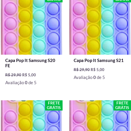
original
atual
original
atual
era:
é:
era:
é:
R$ 29,90.
R$ 5,00.
R$ 29,90.
R$ 5,00.
Capa Pop It Samsung S20
Capa Pop It Samsung S21
FE
R$
29,90
R$
5,00
R$
29,90
R$
5,00
Avaliação
0
de 5
Avaliação
0
de 5
O
O
O
O
FRETE
FRETE
preço
preço
preço
preço
GRÁTIS
GRÁTIS
original
atual
original
atual
era:
é:
era:
é:
R$ 29,90.
R$ 5,00.
R$ 29,90.
R$ 5,00.