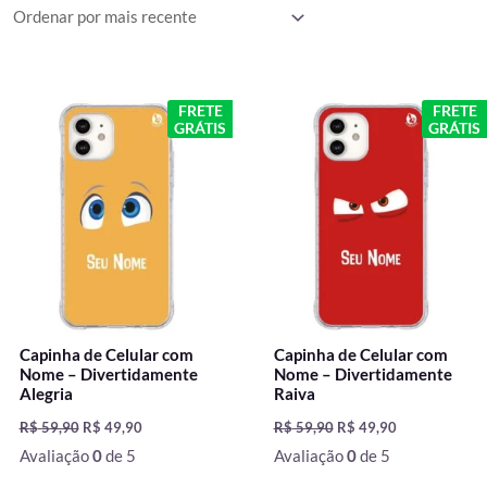
mais
recente
O
O
O
O
FRETE
FRETE
preço
preço
preço
preço
GRÁTIS
GRÁTIS
original
atual
original
atual
era:
é:
era:
é:
R$ 59,90.
R$ 49,90.
R$ 59,90.
R$ 49,90.
Capinha de Celular com
Capinha de Celular com
Nome – Divertidamente
Nome – Divertidamente
Alegria
Raiva
R$
59,90
R$
49,90
R$
59,90
R$
49,90
Avaliação
0
de 5
Avaliação
0
de 5