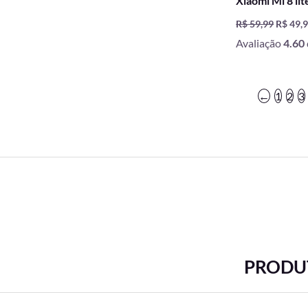
Xiaomi Mi 8 lit
R$
59,99
R$
49,
Avaliação
4.60
←
1
2
3
PRODUT