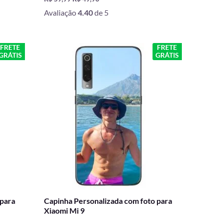
Avaliação
4.40
de 5
O
O
FRETE
FRETE
GRÁTIS
GRÁTIS
preço
preço
original
atual
era:
é:
R$ 59,99.
R$ 49,90.
 para
Capinha Personalizada com foto para
Xiaomi Mi 9