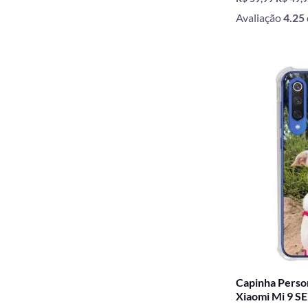
Avaliação
4.25
O
preço
origina
era:
R$ 59,9
Capinha Person
Xiaomi Mi 9 SE