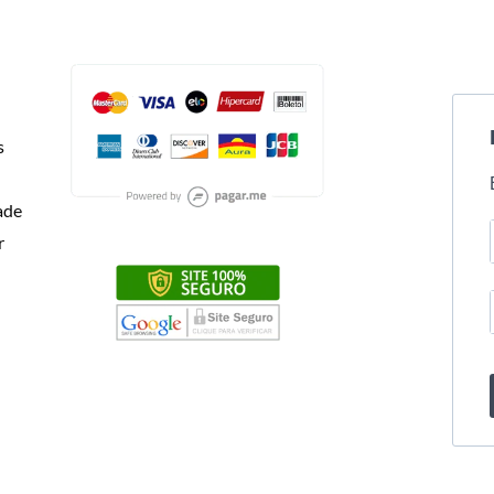
s
dade
r