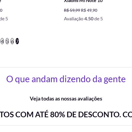
e
Xiaomi Mi Note 10
90
R$
59,99
R$
49,90
de 5
Avaliação
4.50
de 5
4
5
6
7
O que andam dizendo da gente
Veja todas as nossas avaliações
OS COM ATÉ 80% DE DESCONTO. C