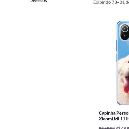
Diversos
Exibindo 73–81 de
O
preço
origina
era:
R$ 59,9
Capinha Person
Xiaomi Mi 11 li
R$
59,99
R$
49,