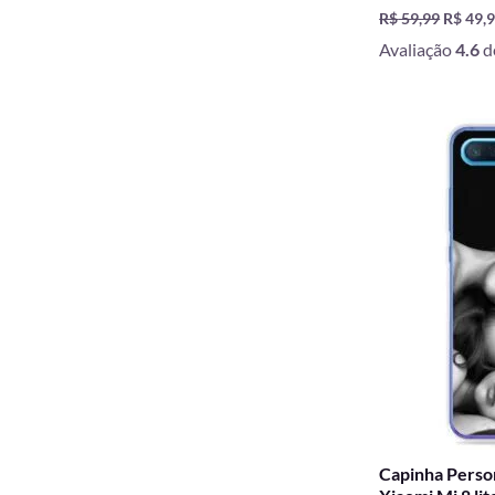
R$
59,99
R$
49,
Avaliação
4.6
d
O
preço
origina
era:
R$ 59,9
Capinha Person