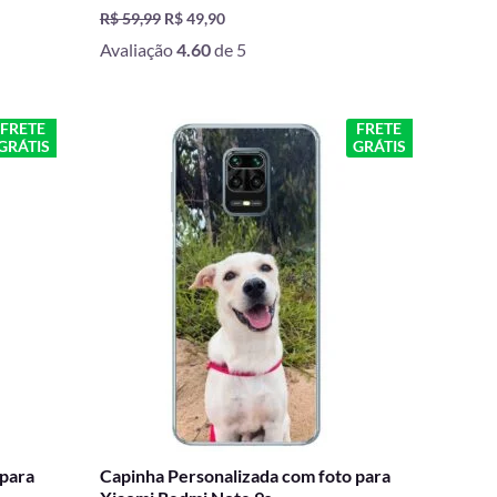
R$
59,99
R$
49,90
Avaliação
4.60
de 5
O
O
FRETE
FRETE
GRÁTIS
GRÁTIS
preço
preço
original
atual
era:
é:
R$ 59,99.
R$ 49,90.
 para
Capinha Personalizada com foto para