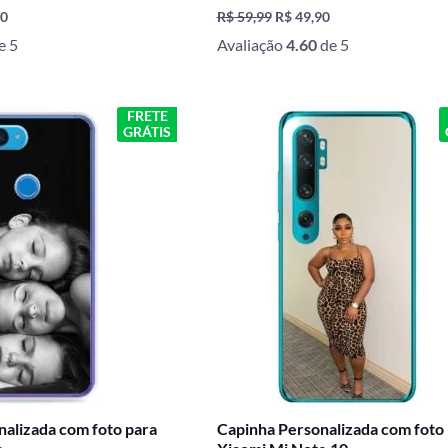
90
R$
59,99
R$
49,90
e 5
Avaliação
4.60
de 5
O
O
O
FRETE
GRÁTIS
preço
preço
preço
l
atual
original
atual
é:
era:
é:
9.
R$ 49,90.
R$ 59,99.
R$ 49,90.
alizada com foto para
Capinha Personalizada com foto