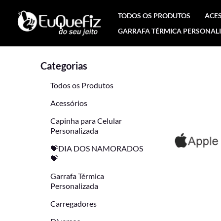
Ir
TODOS OS PRODUTOS
ACE
para
GARRAFA TÉRMICA PERSONAL
o
conteúdo
Categorias
Todos os Produtos
Acessórios
Capinha para Celular
Personalizada
💝DIA DOS NAMORADOS
💝
Garrafa Térmica
Personalizada
Carregadores