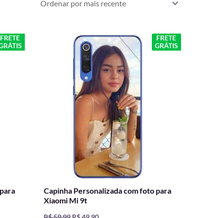
O
O
FRETE
FRETE
GRÁTIS
GRÁTIS
preço
preço
original
atual
era:
é:
R$ 59,99.
R$ 49,90.
 para
Capinha Personalizada com foto para
Xiaomi Mi 9t
R$
59,99
R$
49,90