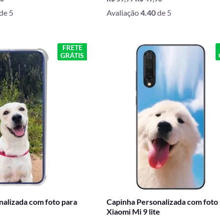
de 5
Avaliação
4.40
de 5
O
O
O
FRETE
GRÁTIS
preço
preço
preço
l
atual
original
atual
é:
era:
é:
9.
R$ 49,90.
R$ 59,99.
R$ 49,90.
alizada com foto para
Capinha Personalizada com foto
Xiaomi Mi 9 lite